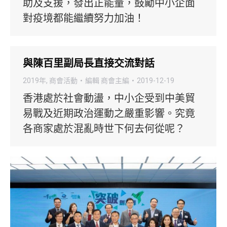
助及支援，發出正能量，鼓勵中小企面
對疫境都能繼續努力加油！
與陳百里副局長直接交流對話
2019年
,
商會活動
編輯
商會主編
2019-12-19
香港處於社會動盪，中小企受到中美貿
易戰及近期政治運動之嚴重影響。究竟
各商家處於混亂時世下何去何從呢？