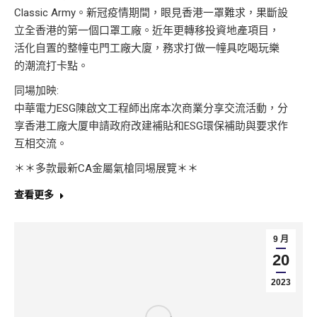
Classic Army。新冠疫情期間，眼見香港一罩難求，果斷設
立全香港的第一個口罩工廠。近年更轉移投資地產項目，
活化自置的整幢屯門工廠大廈，務求打做一幢具吃喝玩樂
的潮流打卡點。
同場加映:
中華電力ESG陳啟文工程師出席本次商業分享交流活動，分
享香港工廠大厦申請政府改建補貼和ESG環保補助與要求作
互相交流。
＊＊多款最新CA金屬氣槍同埸展覽＊＊
查看更多
9 月
20
2023