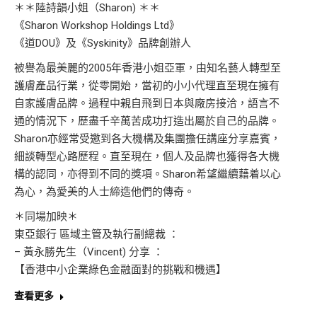
＊＊陸詩韻小姐（Sharon) ＊＊
《Sharon Workshop Holdings Ltd》
《道DOU》及《Syskinity》品牌創辦人
被譽為最美麗的2005年香港小姐亞軍，由知名藝人轉型至
護膚產品行業，從零開始，當初的小小代理直至現在擁有
自家護膚品牌。過程中親自飛到日本與廠房接洽，語言不
通的情況下，歷盡千辛萬苦成功打造出屬於自己的品牌。
Sharon亦經常受邀到各大機構及集團擔任講座分享嘉賓，
細談轉型心路歷程。直至現在，個人及品牌也獲得各大機
構的認同，亦得到不同的獎項。Sharon希望繼續藉着以心
為心，為愛美的人士締造他們的傳奇。
＊同場加映＊
東亞銀行 區域主管及執行副總裁 ：
– 黃永勝先生（Vincent) 分享 ：
【香港中小企業綠色金融面對的挑戰和機遇】
查看更多