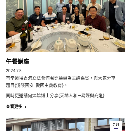
午餐講座
2024.7.8
有幸邀得香港立法會何君堯議員為主講嘉賓，與大家分享
題目{淺談國安. 愛國主義教育}。
同時更邀請何焯雄博士分享{天地人和—易經與商道}
查看更多
7 月