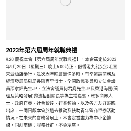
2023年第六屆周年就職典禮
9.20 慶祝本會【第六屆周年就職典禮】，本會茲定於2023
年9月20日（星期三）晚上6:00時正，假香港九龍尖沙咀喜
來登酒店舉行。是次周年晚會籌備多時，有幸邀請商務及
經濟發展局副局長陳百里博士、全國政協委員和立法會議
員邵家輝先生JP、立法會議員何君堯先生JP及香港海關(管
理及策略發展)黎流栢副關長等為主禮嘉賓，眾多商界人
士、政府官員、社會賢達、行業領袖、以及各方友好蒞臨
出席，一同回顧本會於過去推動及扶助青年營商舉辦活動
情況。在未來的會務發展上，本會定當盡力為中小企籌
謀，同創商機；服務社群，不負眾望。