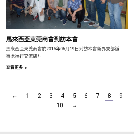
馬來西亞東莞商會到訪本會
馬來西亞東莞商會於2015年06月19日到訪本會新界支部辦
事處進行交流研討
查看更多
←
1
2
3
4
5
6
7
8
9
10
→