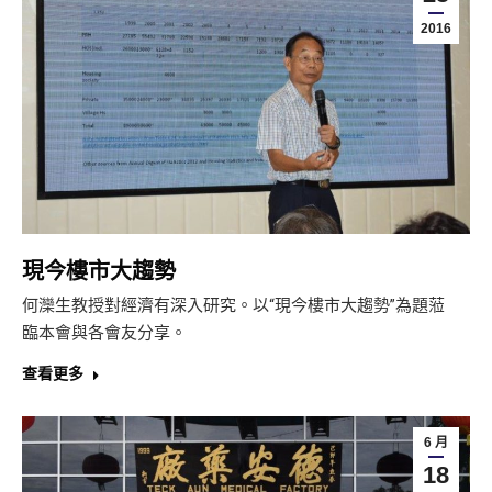
2016
現今樓市大趨勢
何灤生教授對經濟有深入研究。以“現今樓市大趨勢”為題蒞
臨本會與各會友分享。
查看更多
6 月
18