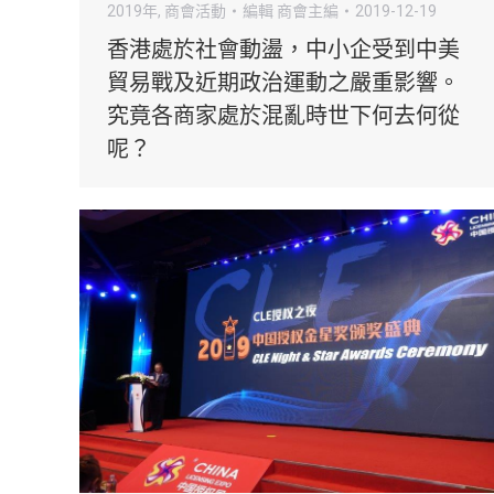
2019年
,
商會活動
編輯
商會主編
2019-12-19
香港處於社會動盪，中小企受到中美
貿易戰及近期政治運動之嚴重影響。
究竟各商家處於混亂時世下何去何從
呢？