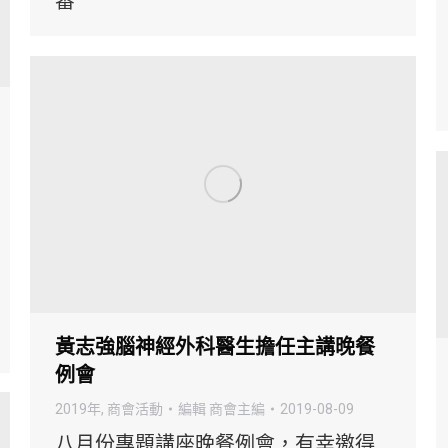
審
黃志強腦神經外科醫生擔任主講晚餐
例會
2019年
,
商會活動
編輯
商會主編
2019-08-09
八月份專題講座晚餐例會，有幸邀得