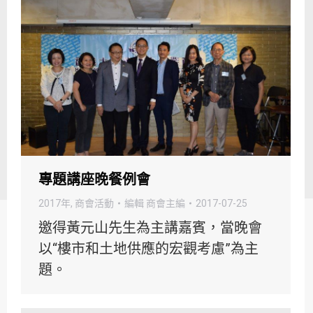
專題講座晚餐例會
2017年
,
商會活動
編輯
商會主編
2017-07-25
邀得黃元山先生為主講嘉賓，當晚會
以“樓市和土地供應的宏觀考慮”為主
題。