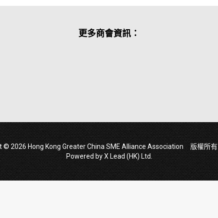
更多商會資訊：
ht © 2026 Hong Kong Greater China SME Alliance Association 版
Powered by
X Lead (HK) Ltd
.