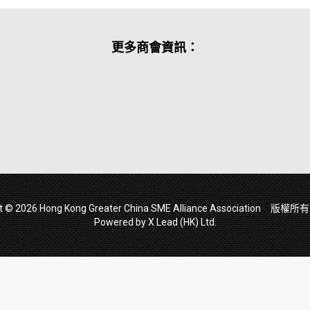
更多商會資訊：
ht © 2026 Hong Kong Greater China SME Alliance Association 版
Powered by
X Lead (HK) Ltd
.