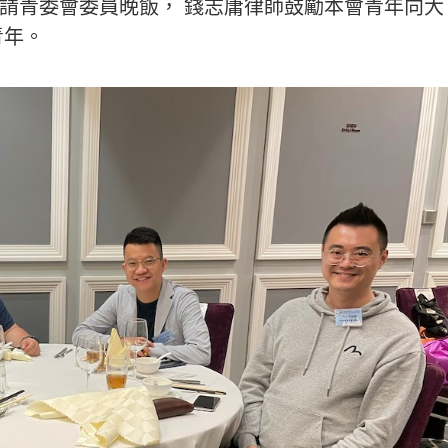
律師宴請青委會委員晚飯， 錢志庸律師鼓勵本會青年向大
青年。