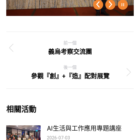
Post
前一個
navigation
義烏考察交流團
Previous
post:
後一個
參觀『創』+『造』配對展覽
Next
post:
相關活動
AI生活與工作應用專題講座
2026-07-03