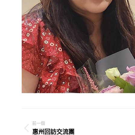
Post
前一個
navigation
惠州回訪交流團
Previous